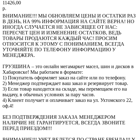
11426,00
р.
ВНИМАНИЕ!!! МЫ ОБНОВЛЯЕМ ЦЕНЫ И ОСТАТКИ РАЗ
В ДЕНЬ, НА 99% ИНФОРМАЦИЯ НА САЙТЕ ВЕРНА! НО
ИНОГДА СЛУЧАЕТСЯ НЕ ЗАВИСЯЩЕЕ ОТ НАС:
ПЕРЕСЧЕТ ЦЕН И ИЗМЕНЕНИЕ ОСТАТКОВ, ВЕДЬ
ТОВАРЫ ПРОДАЮТСЯ КАЖДЫЙ ЧАС! ПРОСИМ
ОТНОСИТСЯ К ЭТОМУ С ПОНИМАНИЕМ, ВСЕГДА
УТОЧНЯЙТЕ ПО ТЕЛЕФОНУ ИНФОРМАЦИЮ У
МЕНЕДЖЕРА.
ГРУЗШИНА – это онлайн мегамаркет масел, шин и дисков в
Хабаровске! Мы работаем в формате:
1) Покупатель оформляет заказ на сайте или по телефону.
2) Менеджер подтверждает ваш заказ и резервирует товар.
3) Если товар находится на складе, мы перемещаем его на
выдачу, в обычных условиях за пару часов.
4) Клиент получает и оплачивает заказ на ул. Ухтомского 22,
оф.4!
БЕЗ ПОДТВЕРЖДЕНИЯ ЗАКАЗА МЕНЕДЖЕРОМ
НАЛИЧИЕ НЕ ГАРАНТИРУЕТСЯ, ВСЕГДА ЗВОНИТЕ
ПЕРЕД ПРИЕЗДОМ!!!
ВНИМАНИЕ!!! УЧЕТ ВЕДЕТСЯ ПО СТРАНЕ БРЕНДА!!! У