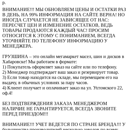
р.
ВНИМАНИЕ!!! МЫ ОБНОВЛЯЕМ ЦЕНЫ И ОСТАТКИ РАЗ
В ДЕНЬ, НА 99% ИНФОРМАЦИЯ НА САЙТЕ ВЕРНА! НО
ИНОГДА СЛУЧАЕТСЯ НЕ ЗАВИСЯЩЕЕ ОТ НАС:
ПЕРЕСЧЕТ ЦЕН И ИЗМЕНЕНИЕ ОСТАТКОВ, ВЕДЬ
ТОВАРЫ ПРОДАЮТСЯ КАЖДЫЙ ЧАС! ПРОСИМ
ОТНОСИТСЯ К ЭТОМУ С ПОНИМАНИЕМ, ВСЕГДА
УТОЧНЯЙТЕ ПО ТЕЛЕФОНУ ИНФОРМАЦИЮ У
МЕНЕДЖЕРА.
ГРУЗШИНА – это онлайн мегамаркет масел, шин и дисков в
Хабаровске! Мы работаем в формате:
1) Покупатель оформляет заказ на сайте или по телефону.
2) Менеджер подтверждает ваш заказ и резервирует товар.
3) Если товар находится на складе, мы перемещаем его на
выдачу, в обычных условиях за пару часов.
4) Клиент получает и оплачивает заказ на ул. Ухтомского 22,
оф.4!
БЕЗ ПОДТВЕРЖДЕНИЯ ЗАКАЗА МЕНЕДЖЕРОМ
НАЛИЧИЕ НЕ ГАРАНТИРУЕТСЯ, ВСЕГДА ЗВОНИТЕ
ПЕРЕД ПРИЕЗДОМ!!!
ВНИМАНИЕ!!! УЧЕТ ВЕДЕТСЯ ПО СТРАНЕ БРЕНДА!!! У
большинства производителей несколько заводов по всему