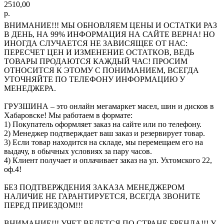
2510,00
р.
ВНИМАНИЕ!!! МЫ ОБНОВЛЯЕМ ЦЕНЫ И ОСТАТКИ РАЗ
В ДЕНЬ, НА 99% ИНФОРМАЦИЯ НА САЙТЕ ВЕРНА! НО
ИНОГДА СЛУЧАЕТСЯ НЕ ЗАВИСЯЩЕЕ ОТ НАС:
ПЕРЕСЧЕТ ЦЕН И ИЗМЕНЕНИЕ ОСТАТКОВ, ВЕДЬ
ТОВАРЫ ПРОДАЮТСЯ КАЖДЫЙ ЧАС! ПРОСИМ
ОТНОСИТСЯ К ЭТОМУ С ПОНИМАНИЕМ, ВСЕГДА
УТОЧНЯЙТЕ ПО ТЕЛЕФОНУ ИНФОРМАЦИЮ У
МЕНЕДЖЕРА.
ГРУЗШИНА – это онлайн мегамаркет масел, шин и дисков в
Хабаровске! Мы работаем в формате:
1) Покупатель оформляет заказ на сайте или по телефону.
2) Менеджер подтверждает ваш заказ и резервирует товар.
3) Если товар находится на складе, мы перемещаем его на
выдачу, в обычных условиях за пару часов.
4) Клиент получает и оплачивает заказ на ул. Ухтомского 22,
оф.4!
БЕЗ ПОДТВЕРЖДЕНИЯ ЗАКАЗА МЕНЕДЖЕРОМ
НАЛИЧИЕ НЕ ГАРАНТИРУЕТСЯ, ВСЕГДА ЗВОНИТЕ
ПЕРЕД ПРИЕЗДОМ!!!
ВНИМАНИЕ!!! УЧЕТ ВЕДЕТСЯ ПО СТРАНЕ БРЕНДА!!! У