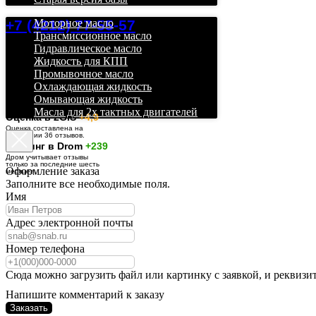
+7 (4212) 77-55-57
Моторное масло
Трансмиссионное масло
Гидравлическое масло
Жидкость для КПП
Промывочное масло
Охлаждающая жидкость
Омывающая жидкость
Масла для 2х тактных двигателей
О
ценка в 2GIS
+4,9
Оценка составлена на
основании 36 отзывов.
Рейтинг в Drom
+239
Дром учитывает отзывы
только за последние шесть
Оформление заказа
месяцев.
Заполните все необходимые поля.
Имя
Адрес электронной почты
Номер телефона
Сюда можно загрузить файл или картинку с заявкой, и реквизи
Напишите комментарий к заказу
Заказать