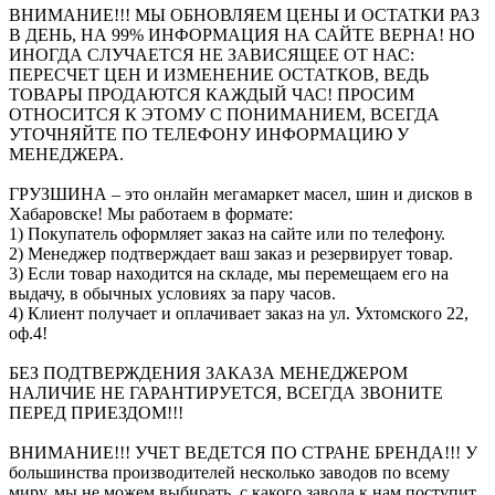
ВНИМАНИЕ!!! МЫ ОБНОВЛЯЕМ ЦЕНЫ И ОСТАТКИ РАЗ
В ДЕНЬ, НА 99% ИНФОРМАЦИЯ НА САЙТЕ ВЕРНА! НО
ИНОГДА СЛУЧАЕТСЯ НЕ ЗАВИСЯЩЕЕ ОТ НАС:
ПЕРЕСЧЕТ ЦЕН И ИЗМЕНЕНИЕ ОСТАТКОВ, ВЕДЬ
ТОВАРЫ ПРОДАЮТСЯ КАЖДЫЙ ЧАС! ПРОСИМ
ОТНОСИТСЯ К ЭТОМУ С ПОНИМАНИЕМ, ВСЕГДА
УТОЧНЯЙТЕ ПО ТЕЛЕФОНУ ИНФОРМАЦИЮ У
МЕНЕДЖЕРА.
ГРУЗШИНА – это онлайн мегамаркет масел, шин и дисков в
Хабаровске! Мы работаем в формате:
1) Покупатель оформляет заказ на сайте или по телефону.
2) Менеджер подтверждает ваш заказ и резервирует товар.
3) Если товар находится на складе, мы перемещаем его на
выдачу, в обычных условиях за пару часов.
4) Клиент получает и оплачивает заказ на ул. Ухтомского 22,
оф.4!
БЕЗ ПОДТВЕРЖДЕНИЯ ЗАКАЗА МЕНЕДЖЕРОМ
НАЛИЧИЕ НЕ ГАРАНТИРУЕТСЯ, ВСЕГДА ЗВОНИТЕ
ПЕРЕД ПРИЕЗДОМ!!!
ВНИМАНИЕ!!! УЧЕТ ВЕДЕТСЯ ПО СТРАНЕ БРЕНДА!!! У
большинства производителей несколько заводов по всему
миру, мы не можем выбирать, с какого завода к нам поступит