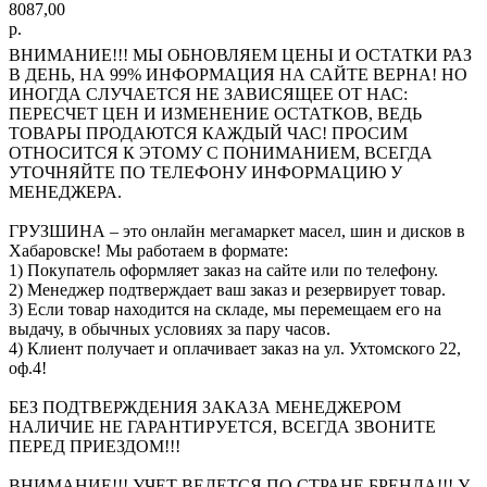
8087,00
р.
ВНИМАНИЕ!!! МЫ ОБНОВЛЯЕМ ЦЕНЫ И ОСТАТКИ РАЗ
В ДЕНЬ, НА 99% ИНФОРМАЦИЯ НА САЙТЕ ВЕРНА! НО
ИНОГДА СЛУЧАЕТСЯ НЕ ЗАВИСЯЩЕЕ ОТ НАС:
ПЕРЕСЧЕТ ЦЕН И ИЗМЕНЕНИЕ ОСТАТКОВ, ВЕДЬ
ТОВАРЫ ПРОДАЮТСЯ КАЖДЫЙ ЧАС! ПРОСИМ
ОТНОСИТСЯ К ЭТОМУ С ПОНИМАНИЕМ, ВСЕГДА
УТОЧНЯЙТЕ ПО ТЕЛЕФОНУ ИНФОРМАЦИЮ У
МЕНЕДЖЕРА.
ГРУЗШИНА – это онлайн мегамаркет масел, шин и дисков в
Хабаровске! Мы работаем в формате:
1) Покупатель оформляет заказ на сайте или по телефону.
2) Менеджер подтверждает ваш заказ и резервирует товар.
3) Если товар находится на складе, мы перемещаем его на
выдачу, в обычных условиях за пару часов.
4) Клиент получает и оплачивает заказ на ул. Ухтомского 22,
оф.4!
БЕЗ ПОДТВЕРЖДЕНИЯ ЗАКАЗА МЕНЕДЖЕРОМ
НАЛИЧИЕ НЕ ГАРАНТИРУЕТСЯ, ВСЕГДА ЗВОНИТЕ
ПЕРЕД ПРИЕЗДОМ!!!
ВНИМАНИЕ!!! УЧЕТ ВЕДЕТСЯ ПО СТРАНЕ БРЕНДА!!! У