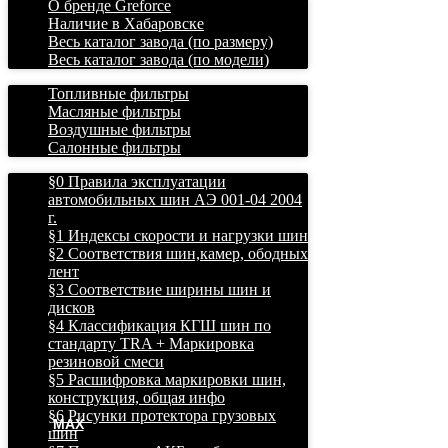
О бренде Greforce
Наличие в Хабаровске
Весь каталог завода (по размеру)
Весь каталог завода (по модели)
Топливные фильтры
Масляные фильтры
Воздушные фильтры
Салонные фильтры
§0 Правила эксплуатации
автомобильных шин АЭ 001-04 2004
г.
§1 Индексы скорости и нагрузки шин
§2 Соответствия шин,камер, ободных
лент
§3 Соответствие ширины шин и
дисков
§4 Классификация КГШ шин по
стандарту TRA + Маркировка
резиновой смеси
§5 Расшифровка маркировки шин,
конструкция, общая инфо
§6 Рисунки протектора грузовых
MAX
шин