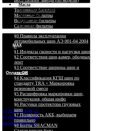
Весь каталог завода (по модели)
Масла
Топливные фильтры
Комплексное снабжение
Масляные фильтры
База знаний
Воздушные фильтры
О компании
Салонные фильтры
Контакты
§0 Правила эксплуатации
автомобильных шин АЭ 001-04 2004
MAX
г.
§1 Индексы скорости и нагрузки шин
Грузовые и легковые шины в
§2 Соответствия шин,камер, ободных
Хабаровске дешево, бесплатная
лент
доставка!
§3 Соответствие ширины шин и
Оплата QR
дисков
§4 Классификация КГШ шин по
стандарту TRA + Маркировка
Хабаровск, ул. Ухтомского
резиновой смеси
22, оф. 4, 2й этаж.
ЖД Вокзал.
§5 Расшифровка маркировки шин,
конструкция, общая инфо
§6 Рисунки протектора грузовых
шин
+7 (914) 414-83-11
§7 Полярность АКБ, выбираем
+7 (914) 370-54-26
правильно
opt@gruzshina.org
§8 Болты SHACMAN
Старая версия базы