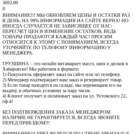
3692,00
р.
ВНИМАНИЕ!!! МЫ ОБНОВЛЯЕМ ЦЕНЫ И ОСТАТКИ РАЗ
В ДЕНЬ, НА 99% ИНФОРМАЦИЯ НА САЙТЕ ВЕРНА! НО
ИНОГДА СЛУЧАЕТСЯ НЕ ЗАВИСЯЩЕЕ ОТ НАС:
ПЕРЕСЧЕТ ЦЕН И ИЗМЕНЕНИЕ ОСТАТКОВ, ВЕДЬ
ТОВАРЫ ПРОДАЮТСЯ КАЖДЫЙ ЧАС! ПРОСИМ
ОТНОСИТСЯ К ЭТОМУ С ПОНИМАНИЕМ, ВСЕГДА
УТОЧНЯЙТЕ ПО ТЕЛЕФОНУ ИНФОРМАЦИЮ У
МЕНЕДЖЕРА.
ГРУЗШИНА – это онлайн мегамаркет масел, шин и дисков в
Хабаровске! Мы работаем в формате:
1) Покупатель оформляет заказ на сайте или по телефону.
2) Менеджер подтверждает ваш заказ и резервирует товар.
3) Если товар находится на складе, мы перемещаем его на
выдачу, в обычных условиях за пару часов.
4) Клиент получает и оплачивает заказ на ул. Ухтомского 22,
оф.4!
БЕЗ ПОДТВЕРЖДЕНИЯ ЗАКАЗА МЕНЕДЖЕРОМ
НАЛИЧИЕ НЕ ГАРАНТИРУЕТСЯ, ВСЕГДА ЗВОНИТЕ
ПЕРЕД ПРИЕЗДОМ!!!
ВНИМАНИЕ!!! УЧЕТ ВЕДЕТСЯ ПО СТРАНЕ БРЕНДА!!! У