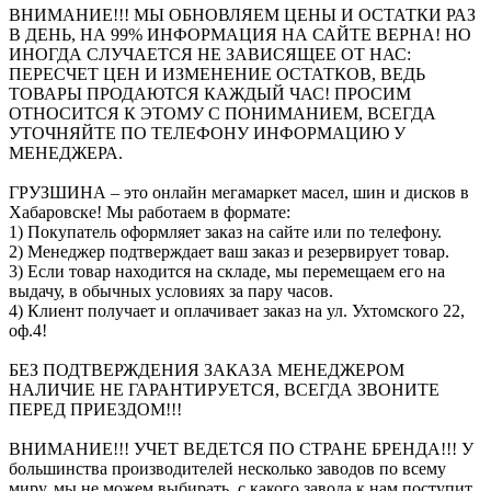
ВНИМАНИЕ!!! МЫ ОБНОВЛЯЕМ ЦЕНЫ И ОСТАТКИ РАЗ
В ДЕНЬ, НА 99% ИНФОРМАЦИЯ НА САЙТЕ ВЕРНА! НО
ИНОГДА СЛУЧАЕТСЯ НЕ ЗАВИСЯЩЕЕ ОТ НАС:
ПЕРЕСЧЕТ ЦЕН И ИЗМЕНЕНИЕ ОСТАТКОВ, ВЕДЬ
ТОВАРЫ ПРОДАЮТСЯ КАЖДЫЙ ЧАС! ПРОСИМ
ОТНОСИТСЯ К ЭТОМУ С ПОНИМАНИЕМ, ВСЕГДА
УТОЧНЯЙТЕ ПО ТЕЛЕФОНУ ИНФОРМАЦИЮ У
МЕНЕДЖЕРА.
ГРУЗШИНА – это онлайн мегамаркет масел, шин и дисков в
Хабаровске! Мы работаем в формате:
1) Покупатель оформляет заказ на сайте или по телефону.
2) Менеджер подтверждает ваш заказ и резервирует товар.
3) Если товар находится на складе, мы перемещаем его на
выдачу, в обычных условиях за пару часов.
4) Клиент получает и оплачивает заказ на ул. Ухтомского 22,
оф.4!
БЕЗ ПОДТВЕРЖДЕНИЯ ЗАКАЗА МЕНЕДЖЕРОМ
НАЛИЧИЕ НЕ ГАРАНТИРУЕТСЯ, ВСЕГДА ЗВОНИТЕ
ПЕРЕД ПРИЕЗДОМ!!!
ВНИМАНИЕ!!! УЧЕТ ВЕДЕТСЯ ПО СТРАНЕ БРЕНДА!!! У
большинства производителей несколько заводов по всему
миру, мы не можем выбирать, с какого завода к нам поступит