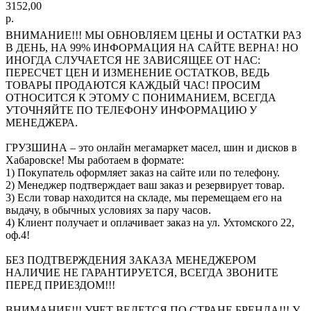
3152,00
р.
ВНИМАНИЕ!!! МЫ ОБНОВЛЯЕМ ЦЕНЫ И ОСТАТКИ РАЗ
В ДЕНЬ, НА 99% ИНФОРМАЦИЯ НА САЙТЕ ВЕРНА! НО
ИНОГДА СЛУЧАЕТСЯ НЕ ЗАВИСЯЩЕЕ ОТ НАС:
ПЕРЕСЧЕТ ЦЕН И ИЗМЕНЕНИЕ ОСТАТКОВ, ВЕДЬ
ТОВАРЫ ПРОДАЮТСЯ КАЖДЫЙ ЧАС! ПРОСИМ
ОТНОСИТСЯ К ЭТОМУ С ПОНИМАНИЕМ, ВСЕГДА
УТОЧНЯЙТЕ ПО ТЕЛЕФОНУ ИНФОРМАЦИЮ У
МЕНЕДЖЕРА.
ГРУЗШИНА – это онлайн мегамаркет масел, шин и дисков в
Хабаровске! Мы работаем в формате:
1) Покупатель оформляет заказ на сайте или по телефону.
2) Менеджер подтверждает ваш заказ и резервирует товар.
3) Если товар находится на складе, мы перемещаем его на
выдачу, в обычных условиях за пару часов.
4) Клиент получает и оплачивает заказ на ул. Ухтомского 22,
оф.4!
БЕЗ ПОДТВЕРЖДЕНИЯ ЗАКАЗА МЕНЕДЖЕРОМ
НАЛИЧИЕ НЕ ГАРАНТИРУЕТСЯ, ВСЕГДА ЗВОНИТЕ
ПЕРЕД ПРИЕЗДОМ!!!
ВНИМАНИЕ!!! УЧЕТ ВЕДЕТСЯ ПО СТРАНЕ БРЕНДА!!! У