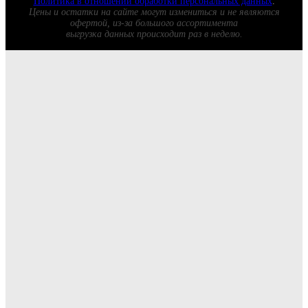
Политика в отношении обработки персональных данных
.
Цены и остатки на сайте могут измениться и не являются
офертой, из-за большого ассортимента
выгрузка данных происходит раз в неделю.