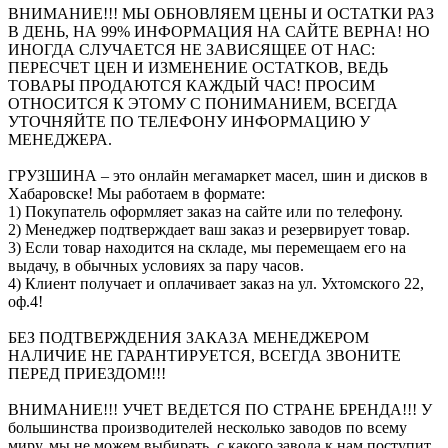
ВНИМАНИЕ!!! МЫ ОБНОВЛЯЕМ ЦЕНЫ И ОСТАТКИ РАЗ
В ДЕНЬ, НА 99% ИНФОРМАЦИЯ НА САЙТЕ ВЕРНА! НО
ИНОГДА СЛУЧАЕТСЯ НЕ ЗАВИСЯЩЕЕ ОТ НАС:
ПЕРЕСЧЕТ ЦЕН И ИЗМЕНЕНИЕ ОСТАТКОВ, ВЕДЬ
ТОВАРЫ ПРОДАЮТСЯ КАЖДЫЙ ЧАС! ПРОСИМ
ОТНОСИТСЯ К ЭТОМУ С ПОНИМАНИЕМ, ВСЕГДА
УТОЧНЯЙТЕ ПО ТЕЛЕФОНУ ИНФОРМАЦИЮ У
МЕНЕДЖЕРА.
ГРУЗШИНА – это онлайн мегамаркет масел, шин и дисков в
Хабаровске! Мы работаем в формате:
1) Покупатель оформляет заказ на сайте или по телефону.
2) Менеджер подтверждает ваш заказ и резервирует товар.
3) Если товар находится на складе, мы перемещаем его на
выдачу, в обычных условиях за пару часов.
4) Клиент получает и оплачивает заказ на ул. Ухтомского 22,
оф.4!
БЕЗ ПОДТВЕРЖДЕНИЯ ЗАКАЗА МЕНЕДЖЕРОМ
НАЛИЧИЕ НЕ ГАРАНТИРУЕТСЯ, ВСЕГДА ЗВОНИТЕ
ПЕРЕД ПРИЕЗДОМ!!!
ВНИМАНИЕ!!! УЧЕТ ВЕДЕТСЯ ПО СТРАНЕ БРЕНДА!!! У
большинства производителей несколько заводов по всему
миру, мы не можем выбирать, с какого завода к нам поступит