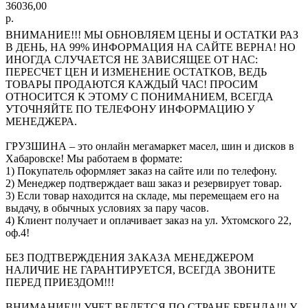
36036,00
р.
ВНИМАНИЕ!!! МЫ ОБНОВЛЯЕМ ЦЕНЫ И ОСТАТКИ РАЗ
В ДЕНЬ, НА 99% ИНФОРМАЦИЯ НА САЙТЕ ВЕРНА! НО
ИНОГДА СЛУЧАЕТСЯ НЕ ЗАВИСЯЩЕЕ ОТ НАС:
ПЕРЕСЧЕТ ЦЕН И ИЗМЕНЕНИЕ ОСТАТКОВ, ВЕДЬ
ТОВАРЫ ПРОДАЮТСЯ КАЖДЫЙ ЧАС! ПРОСИМ
ОТНОСИТСЯ К ЭТОМУ С ПОНИМАНИЕМ, ВСЕГДА
УТОЧНЯЙТЕ ПО ТЕЛЕФОНУ ИНФОРМАЦИЮ У
МЕНЕДЖЕРА.
ГРУЗШИНА – это онлайн мегамаркет масел, шин и дисков в
Хабаровске! Мы работаем в формате:
1) Покупатель оформляет заказ на сайте или по телефону.
2) Менеджер подтверждает ваш заказ и резервирует товар.
3) Если товар находится на складе, мы перемещаем его на
выдачу, в обычных условиях за пару часов.
4) Клиент получает и оплачивает заказ на ул. Ухтомского 22,
оф.4!
БЕЗ ПОДТВЕРЖДЕНИЯ ЗАКАЗА МЕНЕДЖЕРОМ
НАЛИЧИЕ НЕ ГАРАНТИРУЕТСЯ, ВСЕГДА ЗВОНИТЕ
ПЕРЕД ПРИЕЗДОМ!!!
ВНИМАНИЕ!!! УЧЕТ ВЕДЕТСЯ ПО СТРАНЕ БРЕНДА!!! У