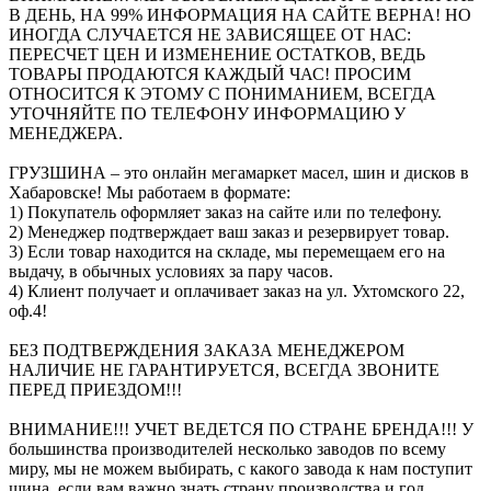
В ДЕНЬ, НА 99% ИНФОРМАЦИЯ НА САЙТЕ ВЕРНА! НО
ИНОГДА СЛУЧАЕТСЯ НЕ ЗАВИСЯЩЕЕ ОТ НАС:
ПЕРЕСЧЕТ ЦЕН И ИЗМЕНЕНИЕ ОСТАТКОВ, ВЕДЬ
ТОВАРЫ ПРОДАЮТСЯ КАЖДЫЙ ЧАС! ПРОСИМ
ОТНОСИТСЯ К ЭТОМУ С ПОНИМАНИЕМ, ВСЕГДА
УТОЧНЯЙТЕ ПО ТЕЛЕФОНУ ИНФОРМАЦИЮ У
МЕНЕДЖЕРА.
ГРУЗШИНА – это онлайн мегамаркет масел, шин и дисков в
Хабаровске! Мы работаем в формате:
1) Покупатель оформляет заказ на сайте или по телефону.
2) Менеджер подтверждает ваш заказ и резервирует товар.
3) Если товар находится на складе, мы перемещаем его на
выдачу, в обычных условиях за пару часов.
4) Клиент получает и оплачивает заказ на ул. Ухтомского 22,
оф.4!
БЕЗ ПОДТВЕРЖДЕНИЯ ЗАКАЗА МЕНЕДЖЕРОМ
НАЛИЧИЕ НЕ ГАРАНТИРУЕТСЯ, ВСЕГДА ЗВОНИТЕ
ПЕРЕД ПРИЕЗДОМ!!!
ВНИМАНИЕ!!! УЧЕТ ВЕДЕТСЯ ПО СТРАНЕ БРЕНДА!!! У
большинства производителей несколько заводов по всему
миру, мы не можем выбирать, с какого завода к нам поступит
шина, если вам важно знать страну производства и год