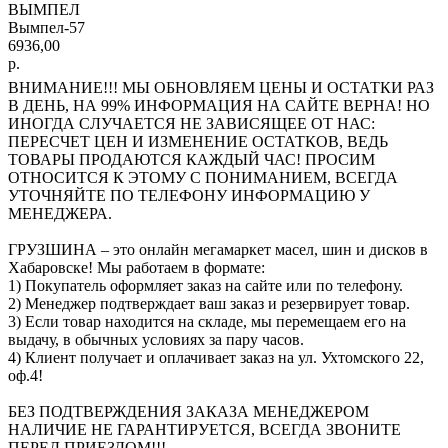
ВЫМПЕЛ
Вымпел-57
6936,00
р.
ВНИМАНИЕ!!! МЫ ОБНОВЛЯЕМ ЦЕНЫ И ОСТАТКИ РАЗ
В ДЕНЬ, НА 99% ИНФОРМАЦИЯ НА САЙТЕ ВЕРНА! НО
ИНОГДА СЛУЧАЕТСЯ НЕ ЗАВИСЯЩЕЕ ОТ НАС:
ПЕРЕСЧЕТ ЦЕН И ИЗМЕНЕНИЕ ОСТАТКОВ, ВЕДЬ
ТОВАРЫ ПРОДАЮТСЯ КАЖДЫЙ ЧАС! ПРОСИМ
ОТНОСИТСЯ К ЭТОМУ С ПОНИМАНИЕМ, ВСЕГДА
УТОЧНЯЙТЕ ПО ТЕЛЕФОНУ ИНФОРМАЦИЮ У
МЕНЕДЖЕРА.
ГРУЗШИНА – это онлайн мегамаркет масел, шин и дисков в
Хабаровске! Мы работаем в формате:
1) Покупатель оформляет заказ на сайте или по телефону.
2) Менеджер подтверждает ваш заказ и резервирует товар.
3) Если товар находится на складе, мы перемещаем его на
выдачу, в обычных условиях за пару часов.
4) Клиент получает и оплачивает заказ на ул. Ухтомского 22,
оф.4!
БЕЗ ПОДТВЕРЖДЕНИЯ ЗАКАЗА МЕНЕДЖЕРОМ
НАЛИЧИЕ НЕ ГАРАНТИРУЕТСЯ, ВСЕГДА ЗВОНИТЕ
ПЕРЕД ПРИЕЗДОМ!!!