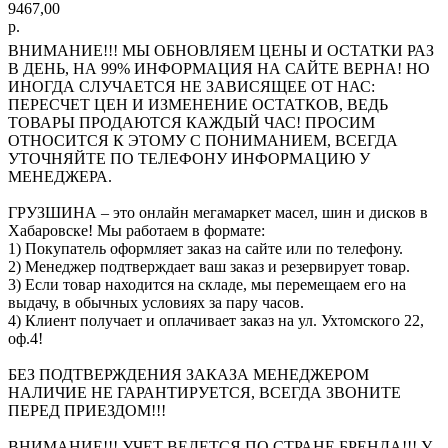
9467,00
р.
ВНИМАНИЕ!!! МЫ ОБНОВЛЯЕМ ЦЕНЫ И ОСТАТКИ РАЗ
В ДЕНЬ, НА 99% ИНФОРМАЦИЯ НА САЙТЕ ВЕРНА! НО
ИНОГДА СЛУЧАЕТСЯ НЕ ЗАВИСЯЩЕЕ ОТ НАС:
ПЕРЕСЧЕТ ЦЕН И ИЗМЕНЕНИЕ ОСТАТКОВ, ВЕДЬ
ТОВАРЫ ПРОДАЮТСЯ КАЖДЫЙ ЧАС! ПРОСИМ
ОТНОСИТСЯ К ЭТОМУ С ПОНИМАНИЕМ, ВСЕГДА
УТОЧНЯЙТЕ ПО ТЕЛЕФОНУ ИНФОРМАЦИЮ У
МЕНЕДЖЕРА.
ГРУЗШИНА – это онлайн мегамаркет масел, шин и дисков в
Хабаровске! Мы работаем в формате:
1) Покупатель оформляет заказ на сайте или по телефону.
2) Менеджер подтверждает ваш заказ и резервирует товар.
3) Если товар находится на складе, мы перемещаем его на
выдачу, в обычных условиях за пару часов.
4) Клиент получает и оплачивает заказ на ул. Ухтомского 22,
оф.4!
БЕЗ ПОДТВЕРЖДЕНИЯ ЗАКАЗА МЕНЕДЖЕРОМ
НАЛИЧИЕ НЕ ГАРАНТИРУЕТСЯ, ВСЕГДА ЗВОНИТЕ
ПЕРЕД ПРИЕЗДОМ!!!
ВНИМАНИЕ!!! УЧЕТ ВЕДЕТСЯ ПО СТРАНЕ БРЕНДА!!! У