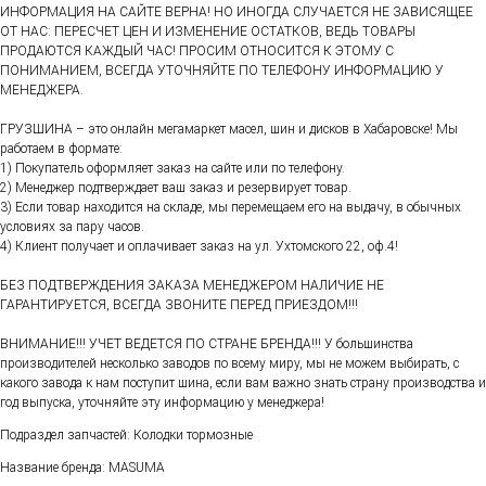
ИНФОРМАЦИЯ НА САЙТЕ ВЕРНА! НО ИНОГДА СЛУЧАЕТСЯ НЕ ЗАВИСЯЩЕЕ
ОТ НАС: ПЕРЕСЧЕТ ЦЕН И ИЗМЕНЕНИЕ ОСТАТКОВ, ВЕДЬ ТОВАРЫ
ПРОДАЮТСЯ КАЖДЫЙ ЧАС! ПРОСИМ ОТНОСИТСЯ К ЭТОМУ С
ПОНИМАНИЕМ, ВСЕГДА УТОЧНЯЙТЕ ПО ТЕЛЕФОНУ ИНФОРМАЦИЮ У
МЕНЕДЖЕРА.
ГРУЗШИНА – это онлайн мегамаркет масел, шин и дисков в Хабаровске! Мы
работаем в формате:
1) Покупатель оформляет заказ на сайте или по телефону.
2) Менеджер подтверждает ваш заказ и резервирует товар.
3) Если товар находится на складе, мы перемещаем его на выдачу, в обычных
условиях за пару часов.
4) Клиент получает и оплачивает заказ на ул. Ухтомского 22, оф.4!
БЕЗ ПОДТВЕРЖДЕНИЯ ЗАКАЗА МЕНЕДЖЕРОМ НАЛИЧИЕ НЕ
ГАРАНТИРУЕТСЯ, ВСЕГДА ЗВОНИТЕ ПЕРЕД ПРИЕЗДОМ!!!
ВНИМАНИЕ!!! УЧЕТ ВЕДЕТСЯ ПО СТРАНЕ БРЕНДА!!! У большинства
производителей несколько заводов по всему миру, мы не можем выбирать, с
какого завода к нам поступит шина, если вам важно знать страну производства и
год выпуска, уточняйте эту информацию у менеджера!
Подраздел запчастей: Колодки тормозные
Название бренда: MASUMA