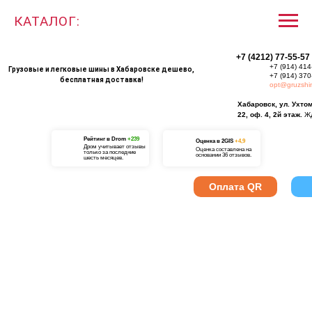
КАТАЛОГ:
+7 (4212) 77-55-57
+7 (914) 414
Грузовые и легковые шины в Хабаровске дешево,
+7 (914) 370
бесплатная доставка!
opt@gruzshi
Хабаровск, ул. Ухто
22, оф. 4, 2й этаж.
Ж
Рейтинг в Drom
+239
О
ценка в 2GIS
+4,9
Дром учитывает отзывы
Оценка составлена на
только за последние
основании 36 отзывов.
шесть месяцев.
Оплата QR