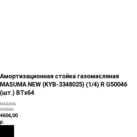
Амортизационная стойка газомасляная
MASUMA NEW (KYB-3348025) (1/4) R G50046
(шт.) ВТхб4
MASUMA
G50046
4606,00
р.