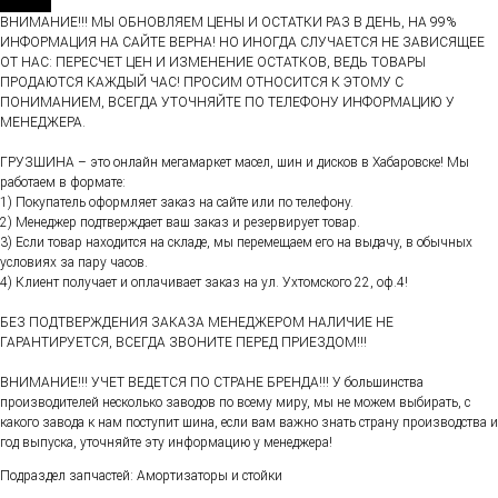
ВНИМАНИЕ!!! МЫ ОБНОВЛЯЕМ ЦЕНЫ И ОСТАТКИ РАЗ В ДЕНЬ, НА 99%
ИНФОРМАЦИЯ НА САЙТЕ ВЕРНА! НО ИНОГДА СЛУЧАЕТСЯ НЕ ЗАВИСЯЩЕЕ
ОТ НАС: ПЕРЕСЧЕТ ЦЕН И ИЗМЕНЕНИЕ ОСТАТКОВ, ВЕДЬ ТОВАРЫ
ПРОДАЮТСЯ КАЖДЫЙ ЧАС! ПРОСИМ ОТНОСИТСЯ К ЭТОМУ С
ПОНИМАНИЕМ, ВСЕГДА УТОЧНЯЙТЕ ПО ТЕЛЕФОНУ ИНФОРМАЦИЮ У
МЕНЕДЖЕРА.
ГРУЗШИНА – это онлайн мегамаркет масел, шин и дисков в Хабаровске! Мы
работаем в формате:
1) Покупатель оформляет заказ на сайте или по телефону.
2) Менеджер подтверждает ваш заказ и резервирует товар.
3) Если товар находится на складе, мы перемещаем его на выдачу, в обычных
условиях за пару часов.
4) Клиент получает и оплачивает заказ на ул. Ухтомского 22, оф.4!
БЕЗ ПОДТВЕРЖДЕНИЯ ЗАКАЗА МЕНЕДЖЕРОМ НАЛИЧИЕ НЕ
ГАРАНТИРУЕТСЯ, ВСЕГДА ЗВОНИТЕ ПЕРЕД ПРИЕЗДОМ!!!
ВНИМАНИЕ!!! УЧЕТ ВЕДЕТСЯ ПО СТРАНЕ БРЕНДА!!! У большинства
производителей несколько заводов по всему миру, мы не можем выбирать, с
какого завода к нам поступит шина, если вам важно знать страну производства и
год выпуска, уточняйте эту информацию у менеджера!
Подраздел запчастей: Амортизаторы и стойки