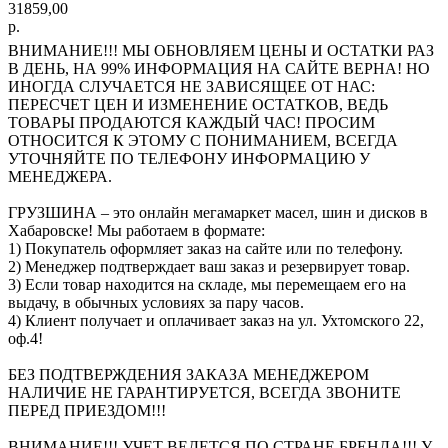
31859,00
р.
ВНИМАНИЕ!!! МЫ ОБНОВЛЯЕМ ЦЕНЫ И ОСТАТКИ РАЗ
В ДЕНЬ, НА 99% ИНФОРМАЦИЯ НА САЙТЕ ВЕРНА! НО
ИНОГДА СЛУЧАЕТСЯ НЕ ЗАВИСЯЩЕЕ ОТ НАС:
ПЕРЕСЧЕТ ЦЕН И ИЗМЕНЕНИЕ ОСТАТКОВ, ВЕДЬ
ТОВАРЫ ПРОДАЮТСЯ КАЖДЫЙ ЧАС! ПРОСИМ
ОТНОСИТСЯ К ЭТОМУ С ПОНИМАНИЕМ, ВСЕГДА
УТОЧНЯЙТЕ ПО ТЕЛЕФОНУ ИНФОРМАЦИЮ У
МЕНЕДЖЕРА.
ГРУЗШИНА – это онлайн мегамаркет масел, шин и дисков в
Хабаровске! Мы работаем в формате:
1) Покупатель оформляет заказ на сайте или по телефону.
2) Менеджер подтверждает ваш заказ и резервирует товар.
3) Если товар находится на складе, мы перемещаем его на
выдачу, в обычных условиях за пару часов.
4) Клиент получает и оплачивает заказ на ул. Ухтомского 22,
оф.4!
БЕЗ ПОДТВЕРЖДЕНИЯ ЗАКАЗА МЕНЕДЖЕРОМ
НАЛИЧИЕ НЕ ГАРАНТИРУЕТСЯ, ВСЕГДА ЗВОНИТЕ
ПЕРЕД ПРИЕЗДОМ!!!
ВНИМАНИЕ!!! УЧЕТ ВЕДЕТСЯ ПО СТРАНЕ БРЕНДА!!! У