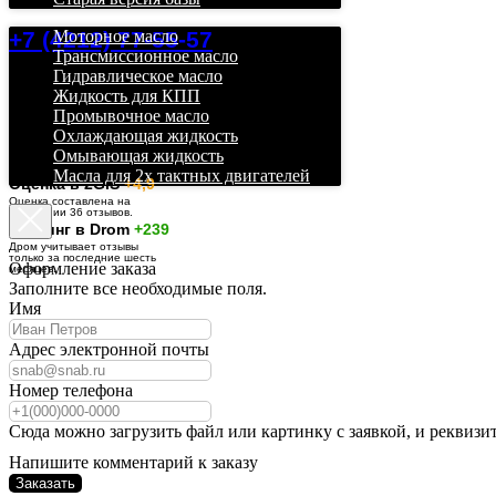
+7 (4212) 77-55-57
Моторное масло
Трансмиссионное масло
Гидравлическое масло
Жидкость для КПП
Промывочное масло
Охлаждающая жидкость
Омывающая жидкость
Масла для 2х тактных двигателей
О
ценка в 2GIS
+4,9
Оценка составлена на
основании 36 отзывов.
Рейтинг в Drom
+239
Дром учитывает отзывы
только за последние шесть
Оформление заказа
месяцев.
Заполните все необходимые поля.
Имя
Адрес электронной почты
Номер телефона
Сюда можно загрузить файл или картинку с заявкой, и реквизи
Напишите комментарий к заказу
Заказать