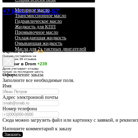
+7 (4212) 77-55-57
Моторное масло
Трансмиссионное масло
Гидравлическое масло
Жидкость для КПП
Промывочное масло
Охлаждающая жидкость
Омывающая жидкость
Масла для 2х тактных двигателей
О
ценка в 2GIS
+4,9
Оценка составлена на
основании 36 отзывов.
Рейтинг в Drom
+239
Дром учитывает отзывы
только за последние шесть
Оформление заказа
месяцев.
Заполните все необходимые поля.
Имя
Адрес электронной почты
Номер телефона
Сюда можно загрузить файл или картинку с заявкой, и реквизи
Напишите комментарий к заказу
Заказать