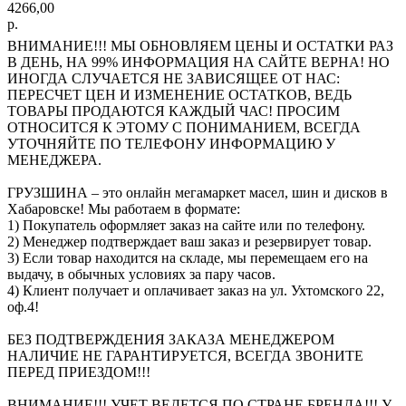
4266,00
р.
ВНИМАНИЕ!!! МЫ ОБНОВЛЯЕМ ЦЕНЫ И ОСТАТКИ РАЗ
В ДЕНЬ, НА 99% ИНФОРМАЦИЯ НА САЙТЕ ВЕРНА! НО
ИНОГДА СЛУЧАЕТСЯ НЕ ЗАВИСЯЩЕЕ ОТ НАС:
ПЕРЕСЧЕТ ЦЕН И ИЗМЕНЕНИЕ ОСТАТКОВ, ВЕДЬ
ТОВАРЫ ПРОДАЮТСЯ КАЖДЫЙ ЧАС! ПРОСИМ
ОТНОСИТСЯ К ЭТОМУ С ПОНИМАНИЕМ, ВСЕГДА
УТОЧНЯЙТЕ ПО ТЕЛЕФОНУ ИНФОРМАЦИЮ У
МЕНЕДЖЕРА.
ГРУЗШИНА – это онлайн мегамаркет масел, шин и дисков в
Хабаровске! Мы работаем в формате:
1) Покупатель оформляет заказ на сайте или по телефону.
2) Менеджер подтверждает ваш заказ и резервирует товар.
3) Если товар находится на складе, мы перемещаем его на
выдачу, в обычных условиях за пару часов.
4) Клиент получает и оплачивает заказ на ул. Ухтомского 22,
оф.4!
БЕЗ ПОДТВЕРЖДЕНИЯ ЗАКАЗА МЕНЕДЖЕРОМ
НАЛИЧИЕ НЕ ГАРАНТИРУЕТСЯ, ВСЕГДА ЗВОНИТЕ
ПЕРЕД ПРИЕЗДОМ!!!
ВНИМАНИЕ!!! УЧЕТ ВЕДЕТСЯ ПО СТРАНЕ БРЕНДА!!! У