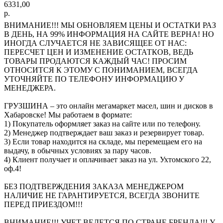
6331,00
р.
ВНИМАНИЕ!!! МЫ ОБНОВЛЯЕМ ЦЕНЫ И ОСТАТКИ РАЗ
В ДЕНЬ, НА 99% ИНФОРМАЦИЯ НА САЙТЕ ВЕРНА! НО
ИНОГДА СЛУЧАЕТСЯ НЕ ЗАВИСЯЩЕЕ ОТ НАС:
ПЕРЕСЧЕТ ЦЕН И ИЗМЕНЕНИЕ ОСТАТКОВ, ВЕДЬ
ТОВАРЫ ПРОДАЮТСЯ КАЖДЫЙ ЧАС! ПРОСИМ
ОТНОСИТСЯ К ЭТОМУ С ПОНИМАНИЕМ, ВСЕГДА
УТОЧНЯЙТЕ ПО ТЕЛЕФОНУ ИНФОРМАЦИЮ У
МЕНЕДЖЕРА.
ГРУЗШИНА – это онлайн мегамаркет масел, шин и дисков в
Хабаровске! Мы работаем в формате:
1) Покупатель оформляет заказ на сайте или по телефону.
2) Менеджер подтверждает ваш заказ и резервирует товар.
3) Если товар находится на складе, мы перемещаем его на
выдачу, в обычных условиях за пару часов.
4) Клиент получает и оплачивает заказ на ул. Ухтомского 22,
оф.4!
БЕЗ ПОДТВЕРЖДЕНИЯ ЗАКАЗА МЕНЕДЖЕРОМ
НАЛИЧИЕ НЕ ГАРАНТИРУЕТСЯ, ВСЕГДА ЗВОНИТЕ
ПЕРЕД ПРИЕЗДОМ!!!
ВНИМАНИЕ!!! УЧЕТ ВЕДЕТСЯ ПО СТРАНЕ БРЕНДА!!! У