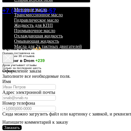
+7 (4212) 77-55-57
Моторное масло
Трансмиссионное масло
Гидравлическое масло
Жидкость для КПП
Промывочное масло
Охлаждающая жидкость
Омывающая жидкость
Масла для 2х тактных двигателей
О
ценка в 2GIS
+4,9
Оценка составлена на
основании 36 отзывов.
Рейтинг в Drom
+239
Дром учитывает отзывы
только за последние шесть
Оформление заказа
месяцев.
Заполните все необходимые поля.
Имя
Адрес электронной почты
Номер телефона
Сюда можно загрузить файл или картинку с заявкой, и реквизи
Напишите комментарий к заказу
Заказать