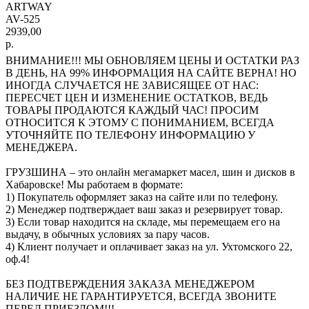
ARTWAY
AV-525
2939,00
р.
ВНИМАНИЕ!!! МЫ ОБНОВЛЯЕМ ЦЕНЫ И ОСТАТКИ РАЗ
В ДЕНЬ, НА 99% ИНФОРМАЦИЯ НА САЙТЕ ВЕРНА! НО
ИНОГДА СЛУЧАЕТСЯ НЕ ЗАВИСЯЩЕЕ ОТ НАС:
ПЕРЕСЧЕТ ЦЕН И ИЗМЕНЕНИЕ ОСТАТКОВ, ВЕДЬ
ТОВАРЫ ПРОДАЮТСЯ КАЖДЫЙ ЧАС! ПРОСИМ
ОТНОСИТСЯ К ЭТОМУ С ПОНИМАНИЕМ, ВСЕГДА
УТОЧНЯЙТЕ ПО ТЕЛЕФОНУ ИНФОРМАЦИЮ У
МЕНЕДЖЕРА.
ГРУЗШИНА – это онлайн мегамаркет масел, шин и дисков в
Хабаровске! Мы работаем в формате:
1) Покупатель оформляет заказ на сайте или по телефону.
2) Менеджер подтверждает ваш заказ и резервирует товар.
3) Если товар находится на складе, мы перемещаем его на
выдачу, в обычных условиях за пару часов.
4) Клиент получает и оплачивает заказ на ул. Ухтомского 22,
оф.4!
БЕЗ ПОДТВЕРЖДЕНИЯ ЗАКАЗА МЕНЕДЖЕРОМ
НАЛИЧИЕ НЕ ГАРАНТИРУЕТСЯ, ВСЕГДА ЗВОНИТЕ
ПЕРЕД ПРИЕЗДОМ!!!