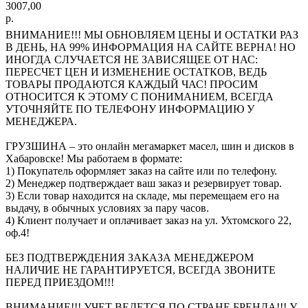
3007,00
р.
ВНИМАНИЕ!!! МЫ ОБНОВЛЯЕМ ЦЕНЫ И ОСТАТКИ РАЗ
В ДЕНЬ, НА 99% ИНФОРМАЦИЯ НА САЙТЕ ВЕРНА! НО
ИНОГДА СЛУЧАЕТСЯ НЕ ЗАВИСЯЩЕЕ ОТ НАС:
ПЕРЕСЧЕТ ЦЕН И ИЗМЕНЕНИЕ ОСТАТКОВ, ВЕДЬ
ТОВАРЫ ПРОДАЮТСЯ КАЖДЫЙ ЧАС! ПРОСИМ
ОТНОСИТСЯ К ЭТОМУ С ПОНИМАНИЕМ, ВСЕГДА
УТОЧНЯЙТЕ ПО ТЕЛЕФОНУ ИНФОРМАЦИЮ У
МЕНЕДЖЕРА.
ГРУЗШИНА – это онлайн мегамаркет масел, шин и дисков в
Хабаровске! Мы работаем в формате:
1) Покупатель оформляет заказ на сайте или по телефону.
2) Менеджер подтверждает ваш заказ и резервирует товар.
3) Если товар находится на складе, мы перемещаем его на
выдачу, в обычных условиях за пару часов.
4) Клиент получает и оплачивает заказ на ул. Ухтомского 22,
оф.4!
БЕЗ ПОДТВЕРЖДЕНИЯ ЗАКАЗА МЕНЕДЖЕРОМ
НАЛИЧИЕ НЕ ГАРАНТИРУЕТСЯ, ВСЕГДА ЗВОНИТЕ
ПЕРЕД ПРИЕЗДОМ!!!
ВНИМАНИЕ!!! УЧЕТ ВЕДЕТСЯ ПО СТРАНЕ БРЕНДА!!! У