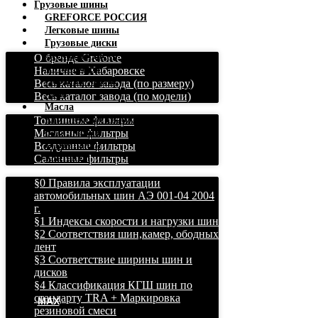
Грузовые шины
GREFORCE РОССИЯ
Легковые шины
Грузовые диски
Легковые диски
О бренде Greforce
Автокамеры
Наличие в Хабаровске
Ободные ленты
Весь каталог завода (по размеру)
АКБ
Весь каталог завода (по модели)
Масла
Топливные фильтры
Комплексное снабжение
Масляные фильтры
База знаний
Воздушные фильтры
О компании
Салонные фильтры
Контакты
§0 Правила эксплуатации
автомобильных шин АЭ 001-04 2004
г.
§1 Индексы скорости и нагрузки шин
§2 Соответствия шин,камер, ободных
лент
§3 Соответствие ширины шин и
дисков
§4 Классификация КГШ шин по
стандарту TRA + Маркировка
MAX
резиновой смеси