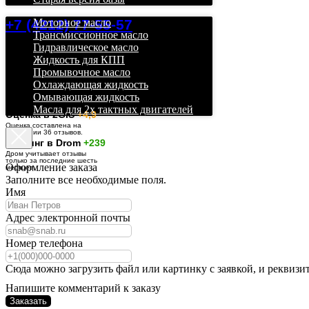
+7 (4212) 77-55-57
Моторное масло
Трансмиссионное масло
Гидравлическое масло
Жидкость для КПП
Промывочное масло
Охлаждающая жидкость
Омывающая жидкость
Масла для 2х тактных двигателей
О
ценка в 2GIS
+4,9
Оценка составлена на
основании 36 отзывов.
Рейтинг в Drom
+239
Дром учитывает отзывы
только за последние шесть
Оформление заказа
месяцев.
Заполните все необходимые поля.
Имя
Адрес электронной почты
Номер телефона
Сюда можно загрузить файл или картинку с заявкой, и реквизи
Напишите комментарий к заказу
Заказать