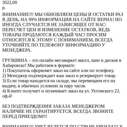
3022,00
р.
ВНИМАНИЕ!!! МЫ ОБНОВЛЯЕМ ЦЕНЫ И ОСТАТКИ РАЗ
В ДЕНЬ, НА 99% ИНФОРМАЦИЯ НА САЙТЕ ВЕРНА! НО
ИНОГДА СЛУЧАЕТСЯ НЕ ЗАВИСЯЩЕЕ ОТ НАС:
ПЕРЕСЧЕТ ЦЕН И ИЗМЕНЕНИЕ ОСТАТКОВ, ВЕДЬ
ТОВАРЫ ПРОДАЮТСЯ КАЖДЫЙ ЧАС! ПРОСИМ
ОТНОСИТСЯ К ЭТОМУ С ПОНИМАНИЕМ, ВСЕГДА
УТОЧНЯЙТЕ ПО ТЕЛЕФОНУ ИНФОРМАЦИЮ У
МЕНЕДЖЕРА.
ГРУЗШИНА – это онлайн мегамаркет масел, шин и дисков в
Хабаровске! Мы работаем в формате:
1) Покупатель оформляет заказ на сайте или по телефону.
2) Менеджер подтверждает ваш заказ и резервирует товар.
3) Если товар находится на складе, мы перемещаем его на
выдачу, в обычных условиях за пару часов.
4) Клиент получает и оплачивает заказ на ул. Ухтомского 22,
оф.4!
БЕЗ ПОДТВЕРЖДЕНИЯ ЗАКАЗА МЕНЕДЖЕРОМ
НАЛИЧИЕ НЕ ГАРАНТИРУЕТСЯ, ВСЕГДА ЗВОНИТЕ
ПЕРЕД ПРИЕЗДОМ!!!
ВНИМАНИЕ!!! УЧЕТ ВЕДЕТСЯ ПО СТРАНЕ БРЕНДА!!! У