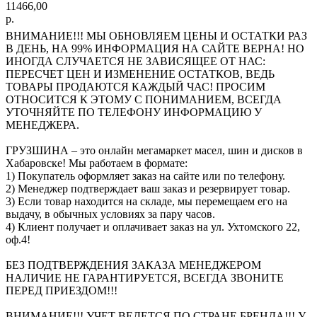
11466,00
р.
ВНИМАНИЕ!!! МЫ ОБНОВЛЯЕМ ЦЕНЫ И ОСТАТКИ РАЗ
В ДЕНЬ, НА 99% ИНФОРМАЦИЯ НА САЙТЕ ВЕРНА! НО
ИНОГДА СЛУЧАЕТСЯ НЕ ЗАВИСЯЩЕЕ ОТ НАС:
ПЕРЕСЧЕТ ЦЕН И ИЗМЕНЕНИЕ ОСТАТКОВ, ВЕДЬ
ТОВАРЫ ПРОДАЮТСЯ КАЖДЫЙ ЧАС! ПРОСИМ
ОТНОСИТСЯ К ЭТОМУ С ПОНИМАНИЕМ, ВСЕГДА
УТОЧНЯЙТЕ ПО ТЕЛЕФОНУ ИНФОРМАЦИЮ У
МЕНЕДЖЕРА.
ГРУЗШИНА – это онлайн мегамаркет масел, шин и дисков в
Хабаровске! Мы работаем в формате:
1) Покупатель оформляет заказ на сайте или по телефону.
2) Менеджер подтверждает ваш заказ и резервирует товар.
3) Если товар находится на складе, мы перемещаем его на
выдачу, в обычных условиях за пару часов.
4) Клиент получает и оплачивает заказ на ул. Ухтомского 22,
оф.4!
БЕЗ ПОДТВЕРЖДЕНИЯ ЗАКАЗА МЕНЕДЖЕРОМ
НАЛИЧИЕ НЕ ГАРАНТИРУЕТСЯ, ВСЕГДА ЗВОНИТЕ
ПЕРЕД ПРИЕЗДОМ!!!
ВНИМАНИЕ!!! УЧЕТ ВЕДЕТСЯ ПО СТРАНЕ БРЕНДА!!! У