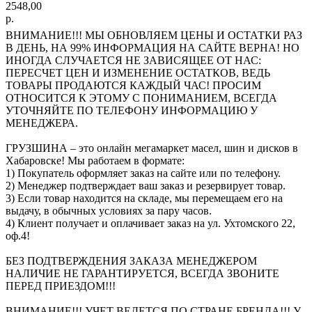
2548,00
р.
ВНИМАНИЕ!!! МЫ ОБНОВЛЯЕМ ЦЕНЫ И ОСТАТКИ РАЗ
В ДЕНЬ, НА 99% ИНФОРМАЦИЯ НА САЙТЕ ВЕРНА! НО
ИНОГДА СЛУЧАЕТСЯ НЕ ЗАВИСЯЩЕЕ ОТ НАС:
ПЕРЕСЧЕТ ЦЕН И ИЗМЕНЕНИЕ ОСТАТКОВ, ВЕДЬ
ТОВАРЫ ПРОДАЮТСЯ КАЖДЫЙ ЧАС! ПРОСИМ
ОТНОСИТСЯ К ЭТОМУ С ПОНИМАНИЕМ, ВСЕГДА
УТОЧНЯЙТЕ ПО ТЕЛЕФОНУ ИНФОРМАЦИЮ У
МЕНЕДЖЕРА.
ГРУЗШИНА – это онлайн мегамаркет масел, шин и дисков в
Хабаровске! Мы работаем в формате:
1) Покупатель оформляет заказ на сайте или по телефону.
2) Менеджер подтверждает ваш заказ и резервирует товар.
3) Если товар находится на складе, мы перемещаем его на
выдачу, в обычных условиях за пару часов.
4) Клиент получает и оплачивает заказ на ул. Ухтомского 22,
оф.4!
БЕЗ ПОДТВЕРЖДЕНИЯ ЗАКАЗА МЕНЕДЖЕРОМ
НАЛИЧИЕ НЕ ГАРАНТИРУЕТСЯ, ВСЕГДА ЗВОНИТЕ
ПЕРЕД ПРИЕЗДОМ!!!
ВНИМАНИЕ!!! УЧЕТ ВЕДЕТСЯ ПО СТРАНЕ БРЕНДА!!! У