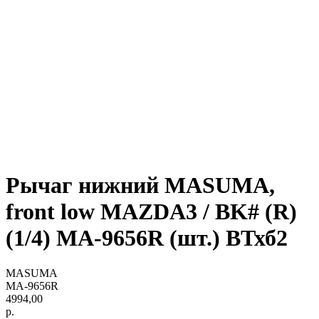
Рычаг нижний MASUMA,
front low MAZDA3 / BK# (R)
(1/4) MA-9656R (шт.) ВТхб2
MASUMA
MA-9656R
4994,00
р.