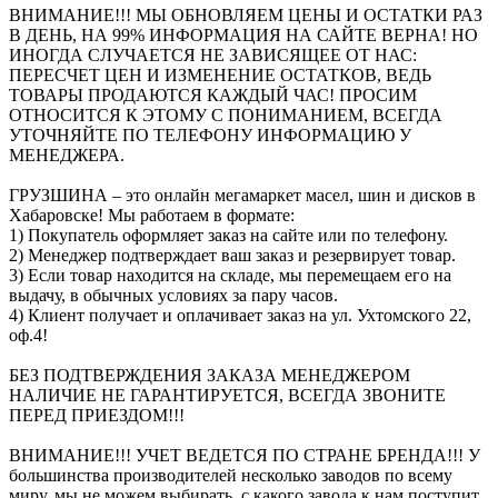
ВНИМАНИЕ!!! МЫ ОБНОВЛЯЕМ ЦЕНЫ И ОСТАТКИ РАЗ
В ДЕНЬ, НА 99% ИНФОРМАЦИЯ НА САЙТЕ ВЕРНА! НО
ИНОГДА СЛУЧАЕТСЯ НЕ ЗАВИСЯЩЕЕ ОТ НАС:
ПЕРЕСЧЕТ ЦЕН И ИЗМЕНЕНИЕ ОСТАТКОВ, ВЕДЬ
ТОВАРЫ ПРОДАЮТСЯ КАЖДЫЙ ЧАС! ПРОСИМ
ОТНОСИТСЯ К ЭТОМУ С ПОНИМАНИЕМ, ВСЕГДА
УТОЧНЯЙТЕ ПО ТЕЛЕФОНУ ИНФОРМАЦИЮ У
МЕНЕДЖЕРА.
ГРУЗШИНА – это онлайн мегамаркет масел, шин и дисков в
Хабаровске! Мы работаем в формате:
1) Покупатель оформляет заказ на сайте или по телефону.
2) Менеджер подтверждает ваш заказ и резервирует товар.
3) Если товар находится на складе, мы перемещаем его на
выдачу, в обычных условиях за пару часов.
4) Клиент получает и оплачивает заказ на ул. Ухтомского 22,
оф.4!
БЕЗ ПОДТВЕРЖДЕНИЯ ЗАКАЗА МЕНЕДЖЕРОМ
НАЛИЧИЕ НЕ ГАРАНТИРУЕТСЯ, ВСЕГДА ЗВОНИТЕ
ПЕРЕД ПРИЕЗДОМ!!!
ВНИМАНИЕ!!! УЧЕТ ВЕДЕТСЯ ПО СТРАНЕ БРЕНДА!!! У
большинства производителей несколько заводов по всему
миру, мы не можем выбирать, с какого завода к нам поступит