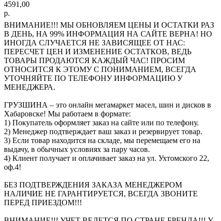
4591,00
р.
ВНИМАНИЕ!!! МЫ ОБНОВЛЯЕМ ЦЕНЫ И ОСТАТКИ РАЗ
В ДЕНЬ, НА 99% ИНФОРМАЦИЯ НА САЙТЕ ВЕРНА! НО
ИНОГДА СЛУЧАЕТСЯ НЕ ЗАВИСЯЩЕЕ ОТ НАС:
ПЕРЕСЧЕТ ЦЕН И ИЗМЕНЕНИЕ ОСТАТКОВ, ВЕДЬ
ТОВАРЫ ПРОДАЮТСЯ КАЖДЫЙ ЧАС! ПРОСИМ
ОТНОСИТСЯ К ЭТОМУ С ПОНИМАНИЕМ, ВСЕГДА
УТОЧНЯЙТЕ ПО ТЕЛЕФОНУ ИНФОРМАЦИЮ У
МЕНЕДЖЕРА.
ГРУЗШИНА – это онлайн мегамаркет масел, шин и дисков в
Хабаровске! Мы работаем в формате:
1) Покупатель оформляет заказ на сайте или по телефону.
2) Менеджер подтверждает ваш заказ и резервирует товар.
3) Если товар находится на складе, мы перемещаем его на
выдачу, в обычных условиях за пару часов.
4) Клиент получает и оплачивает заказ на ул. Ухтомского 22,
оф.4!
БЕЗ ПОДТВЕРЖДЕНИЯ ЗАКАЗА МЕНЕДЖЕРОМ
НАЛИЧИЕ НЕ ГАРАНТИРУЕТСЯ, ВСЕГДА ЗВОНИТЕ
ПЕРЕД ПРИЕЗДОМ!!!
ВНИМАНИЕ!!! УЧЕТ ВЕДЕТСЯ ПО СТРАНЕ БРЕНДА!!! У