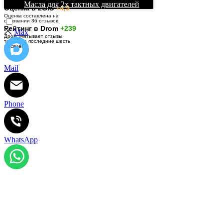
Масла для 2х тактных двигателей
О
ценка в 2GIS
+4,9
Оценка составлена на
основании 36 отзывов.
Рейтинг в Drom
+239
Max
Дром учитывает отзывы
только за последние шесть
месяцев.
Mail
Phone
WhatsApp