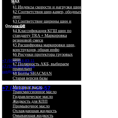
MAX
г.
§1 Индексы скорости и нагрузки шин
Грузовые и легковые шины в
§2 Соответствия шин,камер, ободных
Хабаровске дешево, бесплатная
лент
доставка!
§3 Соответствие ширины шин и
Оплата QR
дисков
§4 Классификация КГШ шин по
стандарту TRA + Маркировка
Хабаровск, ул. Ухтомского
резиновой смеси
22, оф. 4, 2й этаж.
ЖД Вокзал.
§5 Расшифровка маркировки шин,
конструкция, общая инфо
§6 Рисунки протектора грузовых
шин
+7 (914) 414-83-11
§7 Полярность АКБ, выбираем
+7 (914) 370-54-26
правильно
opt@gruzshina.org
§8 Болты SHACMAN
Старая версия базы
+7 (4212) 77-55-57
Моторное масло
Трансмиссионное масло
Гидравлическое масло
Жидкость для КПП
Промывочное масло
Охлаждающая жидкость
Омывающая жидкость