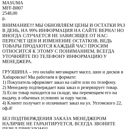
MASUMA
MFF-B807
2548,00
р.
ВНИМАНИЕ!!! МЫ ОБНОВЛЯЕМ ЦЕНЫ И ОСТАТКИ РАЗ
В ДЕНЬ, НА 99% ИНФОРМАЦИЯ НА САЙТЕ ВЕРНА! НО
ИНОГДА СЛУЧАЕТСЯ НЕ ЗАВИСЯЩЕЕ ОТ НАС:
ПЕРЕСЧЕТ ЦЕН И ИЗМЕНЕНИЕ ОСТАТКОВ, ВЕДЬ
ТОВАРЫ ПРОДАЮТСЯ КАЖДЫЙ ЧАС! ПРОСИМ
ОТНОСИТСЯ К ЭТОМУ С ПОНИМАНИЕМ, ВСЕГДА
УТОЧНЯЙТЕ ПО ТЕЛЕФОНУ ИНФОРМАЦИЮ У
МЕНЕДЖЕРА.
ГРУЗШИНА – это онлайн мегамаркет масел, шин и дисков в
Хабаровске! Мы работаем в формате:
1) Покупатель оформляет заказ на сайте или по телефону.
2) Менеджер подтверждает ваш заказ и резервирует товар.
3) Если товар находится на складе, мы перемещаем его на
выдачу, в обычных условиях за пару часов.
4) Клиент получает и оплачивает заказ на ул. Ухтомского 22,
оф.4!
БЕЗ ПОДТВЕРЖДЕНИЯ ЗАКАЗА МЕНЕДЖЕРОМ
НАЛИЧИЕ НЕ ГАРАНТИРУЕТСЯ, ВСЕГДА ЗВОНИТЕ
ПЕРЕД ПРИЕЗДОМ!!!