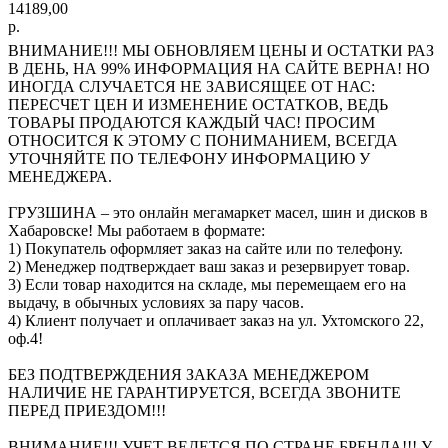
14189,00
р.
ВНИМАНИЕ!!! МЫ ОБНОВЛЯЕМ ЦЕНЫ И ОСТАТКИ РАЗ
В ДЕНЬ, НА 99% ИНФОРМАЦИЯ НА САЙТЕ ВЕРНА! НО
ИНОГДА СЛУЧАЕТСЯ НЕ ЗАВИСЯЩЕЕ ОТ НАС:
ПЕРЕСЧЕТ ЦЕН И ИЗМЕНЕНИЕ ОСТАТКОВ, ВЕДЬ
ТОВАРЫ ПРОДАЮТСЯ КАЖДЫЙ ЧАС! ПРОСИМ
ОТНОСИТСЯ К ЭТОМУ С ПОНИМАНИЕМ, ВСЕГДА
УТОЧНЯЙТЕ ПО ТЕЛЕФОНУ ИНФОРМАЦИЮ У
МЕНЕДЖЕРА.
ГРУЗШИНА – это онлайн мегамаркет масел, шин и дисков в
Хабаровске! Мы работаем в формате:
1) Покупатель оформляет заказ на сайте или по телефону.
2) Менеджер подтверждает ваш заказ и резервирует товар.
3) Если товар находится на складе, мы перемещаем его на
выдачу, в обычных условиях за пару часов.
4) Клиент получает и оплачивает заказ на ул. Ухтомского 22,
оф.4!
БЕЗ ПОДТВЕРЖДЕНИЯ ЗАКАЗА МЕНЕДЖЕРОМ
НАЛИЧИЕ НЕ ГАРАНТИРУЕТСЯ, ВСЕГДА ЗВОНИТЕ
ПЕРЕД ПРИЕЗДОМ!!!
ВНИМАНИЕ!!! УЧЕТ ВЕДЕТСЯ ПО СТРАНЕ БРЕНДА!!! У