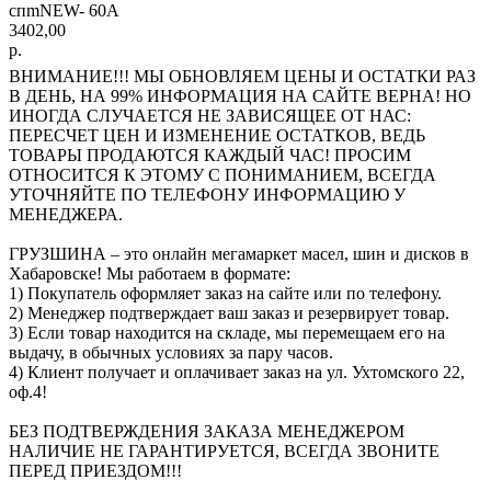
спmNEW- 60А
3402,00
р.
ВНИМАНИЕ!!! МЫ ОБНОВЛЯЕМ ЦЕНЫ И ОСТАТКИ РАЗ
В ДЕНЬ, НА 99% ИНФОРМАЦИЯ НА САЙТЕ ВЕРНА! НО
ИНОГДА СЛУЧАЕТСЯ НЕ ЗАВИСЯЩЕЕ ОТ НАС:
ПЕРЕСЧЕТ ЦЕН И ИЗМЕНЕНИЕ ОСТАТКОВ, ВЕДЬ
ТОВАРЫ ПРОДАЮТСЯ КАЖДЫЙ ЧАС! ПРОСИМ
ОТНОСИТСЯ К ЭТОМУ С ПОНИМАНИЕМ, ВСЕГДА
УТОЧНЯЙТЕ ПО ТЕЛЕФОНУ ИНФОРМАЦИЮ У
МЕНЕДЖЕРА.
ГРУЗШИНА – это онлайн мегамаркет масел, шин и дисков в
Хабаровске! Мы работаем в формате:
1) Покупатель оформляет заказ на сайте или по телефону.
2) Менеджер подтверждает ваш заказ и резервирует товар.
3) Если товар находится на складе, мы перемещаем его на
выдачу, в обычных условиях за пару часов.
4) Клиент получает и оплачивает заказ на ул. Ухтомского 22,
оф.4!
БЕЗ ПОДТВЕРЖДЕНИЯ ЗАКАЗА МЕНЕДЖЕРОМ
НАЛИЧИЕ НЕ ГАРАНТИРУЕТСЯ, ВСЕГДА ЗВОНИТЕ
ПЕРЕД ПРИЕЗДОМ!!!