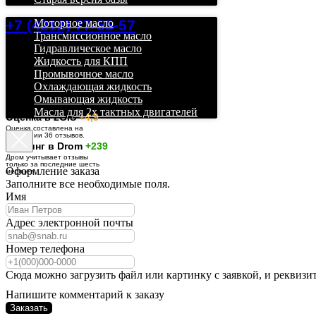
+7 (4212) 77-55-57
Моторное масло
Трансмиссионное масло
Гидравлическое масло
Жидкость для КПП
Промывочное масло
Охлаждающая жидкость
Омывающая жидкость
Масла для 2х тактных двигателей
О
ценка в 2GIS
+4,9
Оценка составлена на
основании 36 отзывов.
Рейтинг в Drom
+239
Дром учитывает отзывы
только за последние шесть
Оформление заказа
месяцев.
Заполните все необходимые поля.
Имя
Адрес электронной почты
Номер телефона
Сюда можно загрузить файл или картинку с заявкой, и реквизи
Напишите комментарий к заказу
Заказать