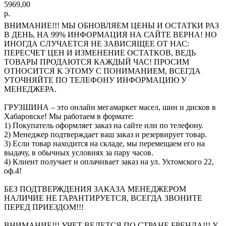
5969,00
р.
ВНИМАНИЕ!!! МЫ ОБНОВЛЯЕМ ЦЕНЫ И ОСТАТКИ РАЗ
В ДЕНЬ, НА 99% ИНФОРМАЦИЯ НА САЙТЕ ВЕРНА! НО
ИНОГДА СЛУЧАЕТСЯ НЕ ЗАВИСЯЩЕЕ ОТ НАС:
ПЕРЕСЧЕТ ЦЕН И ИЗМЕНЕНИЕ ОСТАТКОВ, ВЕДЬ
ТОВАРЫ ПРОДАЮТСЯ КАЖДЫЙ ЧАС! ПРОСИМ
ОТНОСИТСЯ К ЭТОМУ С ПОНИМАНИЕМ, ВСЕГДА
УТОЧНЯЙТЕ ПО ТЕЛЕФОНУ ИНФОРМАЦИЮ У
МЕНЕДЖЕРА.
ГРУЗШИНА – это онлайн мегамаркет масел, шин и дисков в
Хабаровске! Мы работаем в формате:
1) Покупатель оформляет заказ на сайте или по телефону.
2) Менеджер подтверждает ваш заказ и резервирует товар.
3) Если товар находится на складе, мы перемещаем его на
выдачу, в обычных условиях за пару часов.
4) Клиент получает и оплачивает заказ на ул. Ухтомского 22,
оф.4!
БЕЗ ПОДТВЕРЖДЕНИЯ ЗАКАЗА МЕНЕДЖЕРОМ
НАЛИЧИЕ НЕ ГАРАНТИРУЕТСЯ, ВСЕГДА ЗВОНИТЕ
ПЕРЕД ПРИЕЗДОМ!!!
ВНИМАНИЕ!!! УЧЕТ ВЕДЕТСЯ ПО СТРАНЕ БРЕНДА!!! У