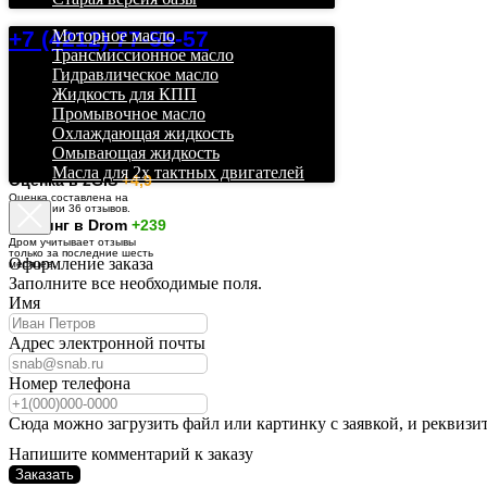
+7 (4212) 77-55-57
Моторное масло
Трансмиссионное масло
Гидравлическое масло
Жидкость для КПП
Промывочное масло
Охлаждающая жидкость
Омывающая жидкость
Масла для 2х тактных двигателей
О
ценка в 2GIS
+4,9
Оценка составлена на
основании 36 отзывов.
Рейтинг в Drom
+239
Дром учитывает отзывы
только за последние шесть
Оформление заказа
месяцев.
Заполните все необходимые поля.
Имя
Адрес электронной почты
Номер телефона
Сюда можно загрузить файл или картинку с заявкой, и реквизи
Напишите комментарий к заказу
Заказать