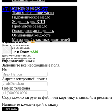
+7 (4212) 77-55-57
Моторное масло
Трансмиссионное масло
Гидравлическое масло
Жидкость для КПП
Промывочное масло
Охлаждающая жидкость
Омывающая жидкость
Масла для 2х тактных двигателей
О
ценка в 2GIS
+4,9
Оценка составлена на
основании 36 отзывов.
Рейтинг в Drom
+239
Дром учитывает отзывы
только за последние шесть
Оформление заказа
месяцев.
Заполните все необходимые поля.
Имя
Адрес электронной почты
Номер телефона
Сюда можно загрузить файл или картинку с заявкой, и реквизи
Напишите комментарий к заказу
Заказать