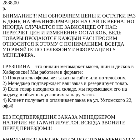
2838,00
р.
ВНИМАНИЕ!!! МЫ ОБНОВЛЯЕМ ЦЕНЫ И ОСТАТКИ РАЗ
В ДЕНЬ, НА 99% ИНФОРМАЦИЯ НА САЙТЕ ВЕРНА! НО
ИНОГДА СЛУЧАЕТСЯ НЕ ЗАВИСЯЩЕЕ ОТ НАС:
ПЕРЕСЧЕТ ЦЕН И ИЗМЕНЕНИЕ ОСТАТКОВ, ВЕДЬ
ТОВАРЫ ПРОДАЮТСЯ КАЖДЫЙ ЧАС! ПРОСИМ
ОТНОСИТСЯ К ЭТОМУ С ПОНИМАНИЕМ, ВСЕГДА
УТОЧНЯЙТЕ ПО ТЕЛЕФОНУ ИНФОРМАЦИЮ У
МЕНЕДЖЕРА.
ГРУЗШИНА – это онлайн мегамаркет масел, шин и дисков в
Хабаровске! Мы работаем в формате:
1) Покупатель оформляет заказ на сайте или по телефону.
2) Менеджер подтверждает ваш заказ и резервирует товар.
3) Если товар находится на складе, мы перемещаем его на
выдачу, в обычных условиях за пару часов.
4) Клиент получает и оплачивает заказ на ул. Ухтомского 22,
оф.4!
БЕЗ ПОДТВЕРЖДЕНИЯ ЗАКАЗА МЕНЕДЖЕРОМ
НАЛИЧИЕ НЕ ГАРАНТИРУЕТСЯ, ВСЕГДА ЗВОНИТЕ
ПЕРЕД ПРИЕЗДОМ!!!
ВНИМАНИЕ!!! УЧЕТ ВЕДЕТСЯ ПО СТРАНЕ БРЕНДА!!! У