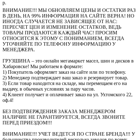
р.
ВНИМАНИЕ!!! МЫ ОБНОВЛЯЕМ ЦЕНЫ И ОСТАТКИ РАЗ
В ДЕНЬ, НА 99% ИНФОРМАЦИЯ НА САЙТЕ ВЕРНА! НО
ИНОГДА СЛУЧАЕТСЯ НЕ ЗАВИСЯЩЕЕ ОТ НАС:
ПЕРЕСЧЕТ ЦЕН И ИЗМЕНЕНИЕ ОСТАТКОВ, ВЕДЬ
ТОВАРЫ ПРОДАЮТСЯ КАЖДЫЙ ЧАС! ПРОСИМ
ОТНОСИТСЯ К ЭТОМУ С ПОНИМАНИЕМ, ВСЕГДА
УТОЧНЯЙТЕ ПО ТЕЛЕФОНУ ИНФОРМАЦИЮ У
МЕНЕДЖЕРА.
ГРУЗШИНА – это онлайн мегамаркет масел, шин и дисков в
Хабаровске! Мы работаем в формате:
1) Покупатель оформляет заказ на сайте или по телефону.
2) Менеджер подтверждает ваш заказ и резервирует товар.
3) Если товар находится на складе, мы перемещаем его на
выдачу, в обычных условиях за пару часов.
4) Клиент получает и оплачивает заказ на ул. Ухтомского 22,
оф.4!
БЕЗ ПОДТВЕРЖДЕНИЯ ЗАКАЗА МЕНЕДЖЕРОМ
НАЛИЧИЕ НЕ ГАРАНТИРУЕТСЯ, ВСЕГДА ЗВОНИТЕ
ПЕРЕД ПРИЕЗДОМ!!!
ВНИМАНИЕ!!! УЧЕТ ВЕДЕТСЯ ПО СТРАНЕ БРЕНДА!!! У
большинства производителей несколько заводов по всему