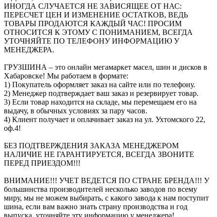
ИНОГДА СЛУЧАЕТСЯ НЕ ЗАВИСЯЩЕЕ ОТ НАС:
ПЕРЕСЧЕТ ЦЕН И ИЗМЕНЕНИЕ ОСТАТКОВ, ВЕДЬ
ТОВАРЫ ПРОДАЮТСЯ КАЖДЫЙ ЧАС! ПРОСИМ
ОТНОСИТСЯ К ЭТОМУ С ПОНИМАНИЕМ, ВСЕГДА
УТОЧНЯЙТЕ ПО ТЕЛЕФОНУ ИНФОРМАЦИЮ У
МЕНЕДЖЕРА.
ГРУЗШИНА – это онлайн мегамаркет масел, шин и дисков в
Хабаровске! Мы работаем в формате:
1) Покупатель оформляет заказ на сайте или по телефону.
2) Менеджер подтверждает ваш заказ и резервирует товар.
3) Если товар находится на складе, мы перемещаем его на
выдачу, в обычных условиях за пару часов.
4) Клиент получает и оплачивает заказ на ул. Ухтомского 22,
оф.4!
БЕЗ ПОДТВЕРЖДЕНИЯ ЗАКАЗА МЕНЕДЖЕРОМ
НАЛИЧИЕ НЕ ГАРАНТИРУЕТСЯ, ВСЕГДА ЗВОНИТЕ
ПЕРЕД ПРИЕЗДОМ!!!
ВНИМАНИЕ!!! УЧЕТ ВЕДЕТСЯ ПО СТРАНЕ БРЕНДА!!! У
большинства производителей несколько заводов по всему
миру, мы не можем выбирать, с какого завода к нам поступит
шина, если вам важно знать страну производства и год
выпуска, уточняйте эту информацию у менеджера!