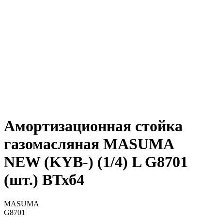
Амортизационная стойка
газомасляная MASUMA
NEW (KYB-) (1/4) L G8701
(шт.) ВТхб4
MASUMA
G8701