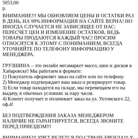
5053,00
р.
ВНИМАНИЕ!!! МЫ ОБНОВЛЯЕМ ЦЕНЫ И ОСТАТКИ РАЗ
В ДЕНЬ, НА 99% ИНФОРМАЦИЯ НА САЙТЕ ВЕРНА! НО
ИНОГДА СЛУЧАЕТСЯ НЕ ЗАВИСЯЩЕЕ ОТ НАС:
ПЕРЕСЧЕТ ЦЕН И ИЗМЕНЕНИЕ ОСТАТКОВ, ВЕДЬ
ТОВАРЫ ПРОДАЮТСЯ КАЖДЫЙ ЧАС! ПРОСИМ
ОТНОСИТСЯ К ЭТОМУ С ПОНИМАНИЕМ, ВСЕГДА
УТОЧНЯЙТЕ ПО ТЕЛЕФОНУ ИНФОРМАЦИЮ У
МЕНЕДЖЕРА.
ГРУЗШИНА – это онлайн мегамаркет масел, шин и дисков в
Хабаровске! Мы работаем в формате:
1) Покупатель оформляет заказ на сайте или по телефону.
2) Менеджер подтверждает ваш заказ и резервирует товар.
3) Если товар находится на складе, мы перемещаем его на
выдачу, в обычных условиях за пару часов.
4) Клиент получает и оплачивает заказ на ул. Ухтомского 22,
оф.4!
БЕЗ ПОДТВЕРЖДЕНИЯ ЗАКАЗА МЕНЕДЖЕРОМ
НАЛИЧИЕ НЕ ГАРАНТИРУЕТСЯ, ВСЕГДА ЗВОНИТЕ
ПЕРЕД ПРИЕЗДОМ!!!
ВНИМАНИЕ!!! УЧЕТ ВЕДЕТСЯ ПО СТРАНЕ БРЕНДА!!! У