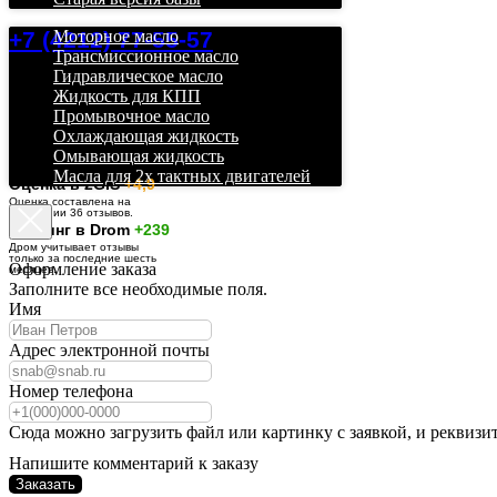
+7 (4212) 77-55-57
Моторное масло
Трансмиссионное масло
Гидравлическое масло
Жидкость для КПП
Промывочное масло
Охлаждающая жидкость
Омывающая жидкость
Масла для 2х тактных двигателей
О
ценка в 2GIS
+4,9
Оценка составлена на
основании 36 отзывов.
Рейтинг в Drom
+239
Дром учитывает отзывы
только за последние шесть
Оформление заказа
месяцев.
Заполните все необходимые поля.
Имя
Адрес электронной почты
Номер телефона
Сюда можно загрузить файл или картинку с заявкой, и реквизи
Напишите комментарий к заказу
Заказать