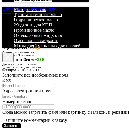
+7 (4212) 77-55-57
Моторное масло
Трансмиссионное масло
Гидравлическое масло
Жидкость для КПП
Промывочное масло
Охлаждающая жидкость
Омывающая жидкость
Масла для 2х тактных двигателей
О
ценка в 2GIS
+4,9
Оценка составлена на
основании 36 отзывов.
Рейтинг в Drom
+239
Дром учитывает отзывы
только за последние шесть
Оформление заказа
месяцев.
Заполните все необходимые поля.
Имя
Адрес электронной почты
Номер телефона
Сюда можно загрузить файл или картинку с заявкой, и реквизи
Напишите комментарий к заказу
Заказать