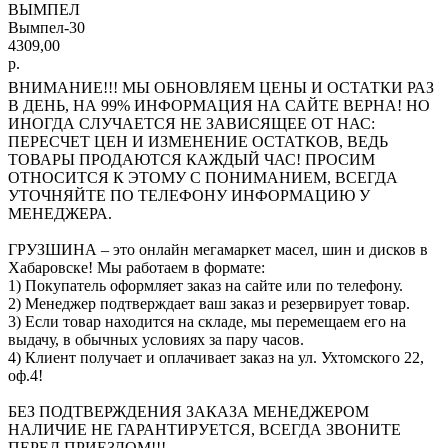
ВЫМПЕЛ
Вымпел-30
4309,00
р.
ВНИМАНИЕ!!! МЫ ОБНОВЛЯЕМ ЦЕНЫ И ОСТАТКИ РАЗ
В ДЕНЬ, НА 99% ИНФОРМАЦИЯ НА САЙТЕ ВЕРНА! НО
ИНОГДА СЛУЧАЕТСЯ НЕ ЗАВИСЯЩЕЕ ОТ НАС:
ПЕРЕСЧЕТ ЦЕН И ИЗМЕНЕНИЕ ОСТАТКОВ, ВЕДЬ
ТОВАРЫ ПРОДАЮТСЯ КАЖДЫЙ ЧАС! ПРОСИМ
ОТНОСИТСЯ К ЭТОМУ С ПОНИМАНИЕМ, ВСЕГДА
УТОЧНЯЙТЕ ПО ТЕЛЕФОНУ ИНФОРМАЦИЮ У
МЕНЕДЖЕРА.
ГРУЗШИНА – это онлайн мегамаркет масел, шин и дисков в
Хабаровске! Мы работаем в формате:
1) Покупатель оформляет заказ на сайте или по телефону.
2) Менеджер подтверждает ваш заказ и резервирует товар.
3) Если товар находится на складе, мы перемещаем его на
выдачу, в обычных условиях за пару часов.
4) Клиент получает и оплачивает заказ на ул. Ухтомского 22,
оф.4!
БЕЗ ПОДТВЕРЖДЕНИЯ ЗАКАЗА МЕНЕДЖЕРОМ
НАЛИЧИЕ НЕ ГАРАНТИРУЕТСЯ, ВСЕГДА ЗВОНИТЕ
ПЕРЕД ПРИЕЗДОМ!!!