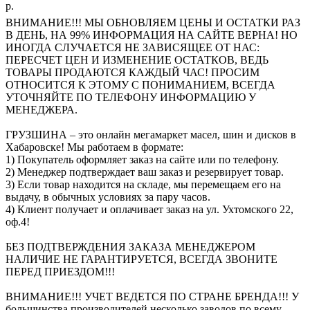
р.
ВНИМАНИЕ!!! МЫ ОБНОВЛЯЕМ ЦЕНЫ И ОСТАТКИ РАЗ
В ДЕНЬ, НА 99% ИНФОРМАЦИЯ НА САЙТЕ ВЕРНА! НО
ИНОГДА СЛУЧАЕТСЯ НЕ ЗАВИСЯЩЕЕ ОТ НАС:
ПЕРЕСЧЕТ ЦЕН И ИЗМЕНЕНИЕ ОСТАТКОВ, ВЕДЬ
ТОВАРЫ ПРОДАЮТСЯ КАЖДЫЙ ЧАС! ПРОСИМ
ОТНОСИТСЯ К ЭТОМУ С ПОНИМАНИЕМ, ВСЕГДА
УТОЧНЯЙТЕ ПО ТЕЛЕФОНУ ИНФОРМАЦИЮ У
МЕНЕДЖЕРА.
ГРУЗШИНА – это онлайн мегамаркет масел, шин и дисков в
Хабаровске! Мы работаем в формате:
1) Покупатель оформляет заказ на сайте или по телефону.
2) Менеджер подтверждает ваш заказ и резервирует товар.
3) Если товар находится на складе, мы перемещаем его на
выдачу, в обычных условиях за пару часов.
4) Клиент получает и оплачивает заказ на ул. Ухтомского 22,
оф.4!
БЕЗ ПОДТВЕРЖДЕНИЯ ЗАКАЗА МЕНЕДЖЕРОМ
НАЛИЧИЕ НЕ ГАРАНТИРУЕТСЯ, ВСЕГДА ЗВОНИТЕ
ПЕРЕД ПРИЕЗДОМ!!!
ВНИМАНИЕ!!! УЧЕТ ВЕДЕТСЯ ПО СТРАНЕ БРЕНДА!!! У
большинства производителей несколько заводов по всему